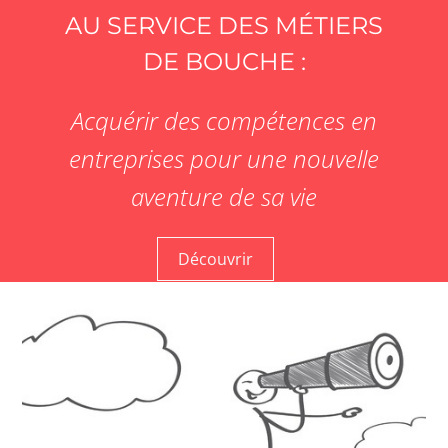
AU SERVICE DES MÉTIERS
DE BOUCHE :
Acquérir des compétences en
entreprises pour une nouvelle
aventure de sa vie
Découvrir