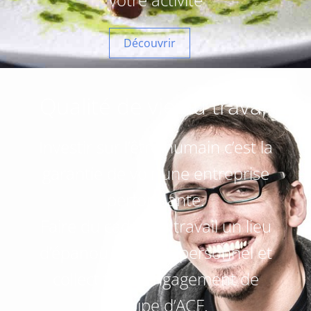
Découvrir
Qualité de vie au travail
Investir sur l’être humain c’est la
garantie de voir une entreprise
performante.
Faire du cadre du travail un lieu
d’épanouissement personnel et
collectif est l’engagement de
l’équipe d’ACF.