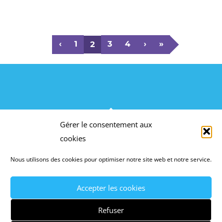
‹
1
3
4
›
»
2
BACK
Gérer le consentement aux
TO
ACTION CONSEIL FORMATION
cookies
TOP
Nous utilisons des cookies pour optimiser notre site web et notre service.
©
Action Conseil Formation
2026
MENTIONS LÉGALES
CGV
POLITIQUE DE
Accepter les cookies
CONFIDENTIALITÉ
CONTACT
Refuser
RECRUTEMENT
NEWSLETTER