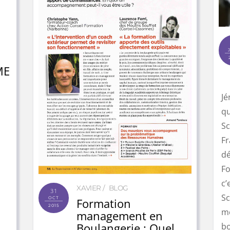
ME
Jé
qu
Sc
Fr
dé
Fo
c’
XAVIER
BLOG
31
Sc
OCT
Formation
2015
me
management en
Boulangerie : Quel
bo