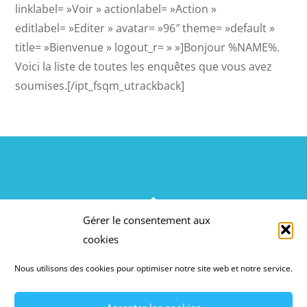
linklabel= »Voir » actionlabel= »Action »
editlabel= »Editer » avatar= »96″ theme= »default »
title= »Bienvenue » logout_r= » »]Bonjour %NAME%.
Voici la liste de toutes les enquêtes que vous avez
soumises.[/ipt_fsqm_utrackback]
BACK
Gérer le consentement aux
TO
ACTION CONSEIL FORMATION
cookies
TOP
Nous utilisons des cookies pour optimiser notre site web et notre service.
©
Action Conseil Formation
2026
MENTIONS LÉGALES
CGV
POLITIQUE DE