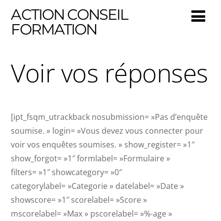
ACTION CONSEIL
FORMATION
Voir vos réponses
[ipt_fsqm_utrackback nosubmission= »Pas d’enquête
soumise. » login= »Vous devez vous connecter pour
voir vos enquêtes soumises. » show_register= »1″
show_forgot= »1″ formlabel= »Formulaire »
filters= »1″ showcategory= »0″
categorylabel= »Categorie » datelabel= »Date »
showscore= »1″ scorelabel= »Score »
mscorelabel= »Max » pscorelabel= »%-age »