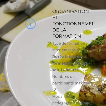
ORGANISATION
ET
FONCTIONNEMENT
DE LA
FORMATION
Type de formation :
Inter entreprises
Durée totale de la
formation : 2 jours –
soit 14 heures
Nombres de
participants maximum
: 8
Modalités
pédagogiques : stage