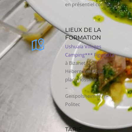
en présentiel continu
LIEUX DE LA
FORMATION
Ushuaïa Villages
Camping*** Figurotta
à Bizanet (11)
Hébergement sur
place possible
–
Geispolsheim (67) –
Politec
TARIF