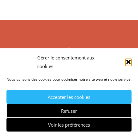
BACK
Gérer le consentement aux
TO
ACTION CONSEIL FORMATION
cookies
TOP
Nous utilisons des cookies pour optimiser notre site web et notre service.
©
Action Conseil Formation
2026
MENTIONS LÉGALES
CGV
POLITIQUE DE
Accepter les cookies
CONFIDENTIALITÉ
CONTACT
Refuser
RECRUTEMENT
NEWSLETTER
Voir les préférences