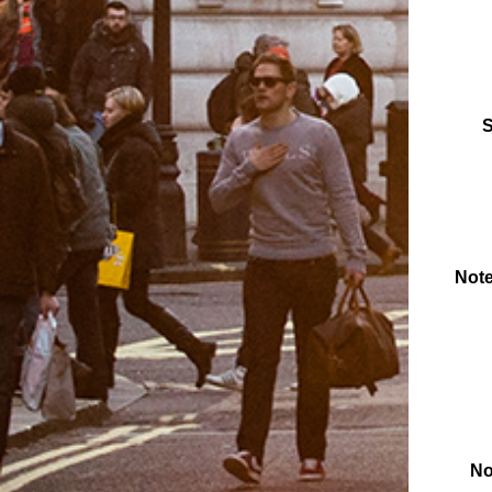
S
Note
No