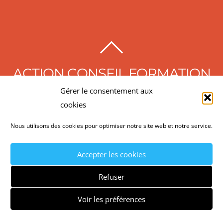
BACK
TO
ACTION CONSEIL FORMATION
TOP
Gérer le consentement aux
©
Action Conseil Formation
2026
cookies
MENTIONS LÉGALES
CGV
POLITIQUE DE
Nous utilisons des cookies pour optimiser notre site web et notre service.
CONFIDENTIALITÉ
CONTACT
RECRUTEMENT
NEWSLETTER
Accepter les cookies
Refuser
Voir les préférences