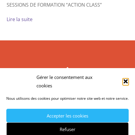
SESSIONS DE FORMATION “ACTION CLASS”
Lire la suite
BACK
Gérer le consentement aux
TO
ACTION CONSEIL FORMATION
cookies
TOP
Nous utilisons des cookies pour optimiser notre site web et notre service.
©
Action Conseil Formation
2026
MENTIONS LÉGALES
CGV
POLITIQUE DE
Accepter les cookies
CONFIDENTIALITÉ
CONTACT
Refuser
RECRUTEMENT
NEWSLETTER